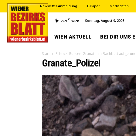
Newsletter-Anmeldung
E-Paper
Mediadaten
C
Sonntag, August 9, 2026
29.9
Wien
WIEN AKTUELL
BEI DIR UMS 
Start
Schock: Russen-Granate im Bachbett aufgefun
Granate_Polizei