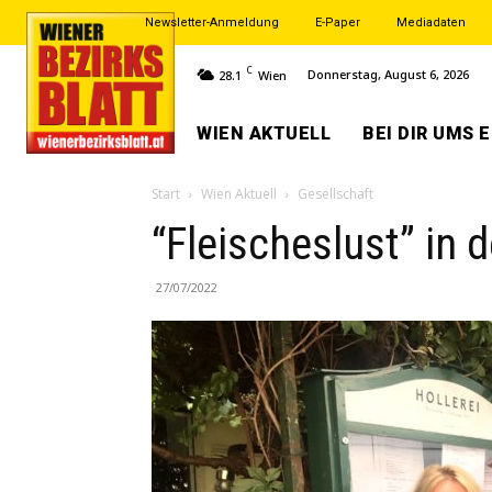
Newsletter-Anmeldung
E-Paper
Mediadaten
C
Donnerstag, August 6, 2026
28.1
Wien
WIEN AKTUELL
BEI DIR UMS 
Start
Wien Aktuell
Gesellschaft
“Fleischeslust” in d
27/07/2022