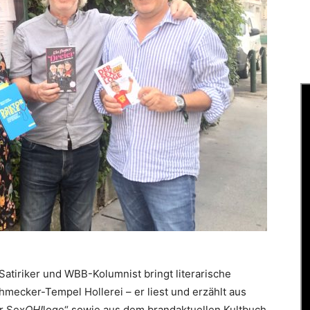
atiriker und WBB-Kolumnist bringt literarische
hmecker-Tempel Hollerei – er liest und erzählt aus
r Sex
OH!
loge“ sowie aus dem brandaktuellen Kultbuch