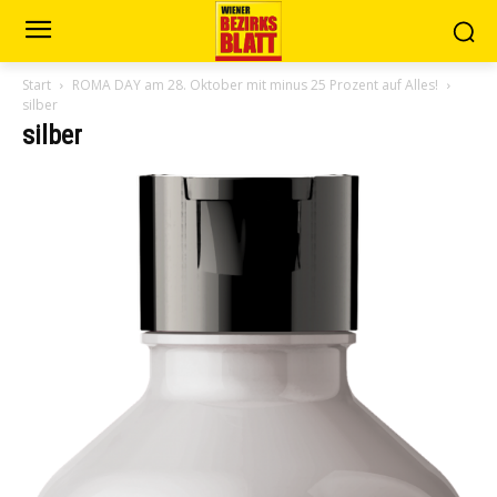
Start
ROMA DAY am 28. Oktober mit minus 25 Prozent auf Alles!
silber
silber