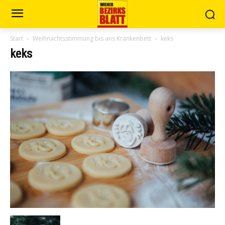
Start
Weihnachtsstimmung bis ans Krankenbett
keks
keks