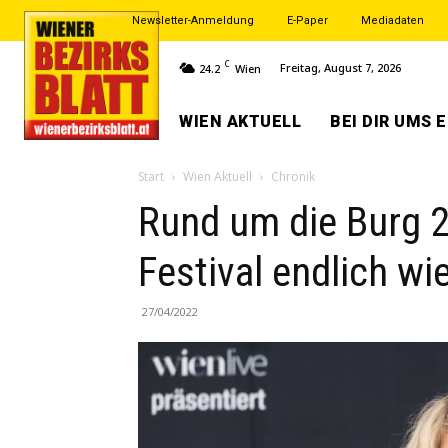
Newsletter-Anmeldung
E-Paper
Mediadaten
C
Freitag, August 7, 2026
24.2
Wien
WIEN AKTUELL
BEI DIR UMS 
Start
Wien Aktuell
Chronik
Rund um die Burg 
Festival endlich wie
27/04/2022