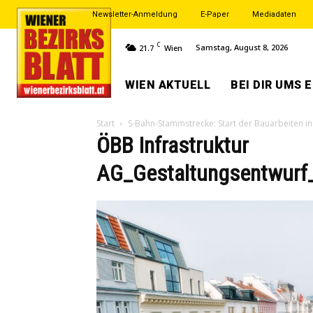
Newsletter-Anmeldung
E-Paper
Mediadaten
C
Samstag, August 8, 2026
21.7
Wien
WIEN AKTUELL
BEI DIR UMS 
Start
S-Bahn-Stammstrecke: Start der Bauarbeiten i
ÖBB Infrastruktur
AG_Gestaltungsentwurf