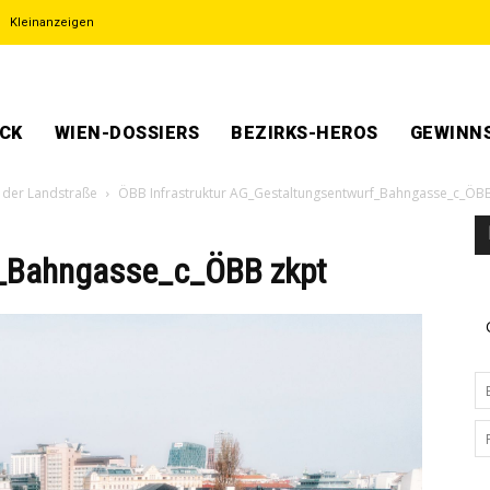
Kleinanzeigen
ECK
WIEN-DOSSIERS
BEZIRKS-HEROS
GEWINNS
n der Landstraße
ÖBB Infrastruktur AG_Gestaltungsentwurf_Bahngasse_c_ÖB
_Bahngasse_c_ÖBB zkpt