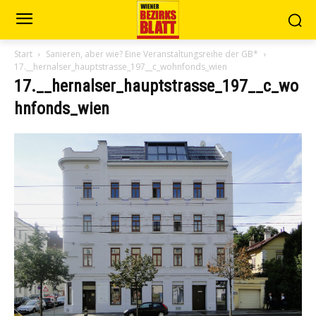
Start
Sanieren, aber wie? Eine Veranstaltungsreihe der GB*
17.__hernalser_hauptstrasse_197__c_wohnfonds_wien
17.__hernalser_hauptstrasse_197__c_wo
hnfonds_wien