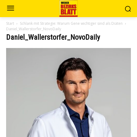
Start
Schlank mit Strategie: Warum Gene wichtiger sind als Diäten
Daniel_Wallerstorfer_NovoDaily
Daniel_Wallerstorfer_NovoDaily