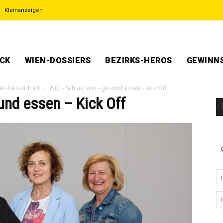
Kleinanzeigen
ECK
WIEN-DOSSIERS
BEZIRKS-HEROS
GEWINNS
der-Gesundheit
WiG - Schlau sein - gesund essen - Kick Off
und essen – Kick Off