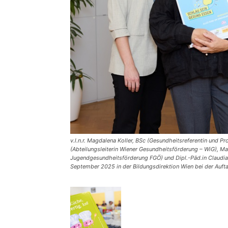
v.l.n.r. Magdalena Koller, BSc (Gesundheitsreferentin und P
(Abteilungsleiterin Wiener Gesundheitsförderung – WiG), Mag
Jugendgesundheitsförderung FGÖ) und Dipl.-Päd.in Claudia 
September 2025 in der Bildungsdirektion Wien bei der Auft