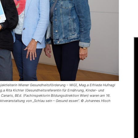
rojektleiterin Wiener Gesundheitsförderung – WiG), Mag.a Elfriede Hufnagl
.a Rita Kichler (Gesundheitsreferentin für Ernährung, Kinder- und
Canaris, BEd. (Fachinspektorin Bildungsdirektion Wien) waren am 16.
aktveranstaltung von „Schlau sein – Gesund essen“. © Johannes Hloch