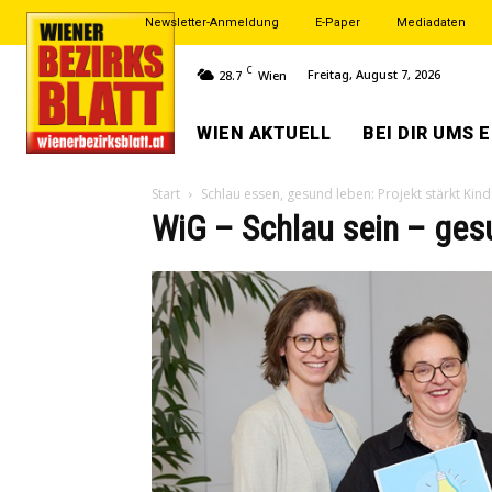
Newsletter-Anmeldung
E-Paper
Mediadaten
C
Freitag, August 7, 2026
28.7
Wien
WIEN AKTUELL
BEI DIR UMS 
Start
Schlau essen, gesund leben: Projekt stärkt Kin
WiG – Schlau sein – ges