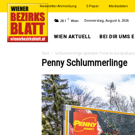
Newsletter-Anmeldung
E-Paper
Mediadaten
C
Donnerstag, August 6, 2026
28.1
Wien
WIEN AKTUELL
BEI DIR UMS 
Start
Schlummerlinge spenden Trost im Europahaus
Penny Schlummerlinge