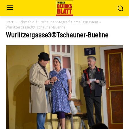
Start
Schmäh olé: Tschauner-Stegreif einmalig in Wien!
Wurlitzergasse3©Tschauner-Buehne
Wurlitzergasse3©Tschauner-Buehne