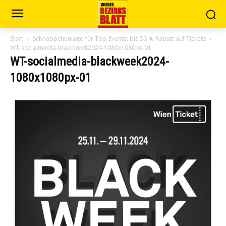
Start
Schnäppchenjagd für Top-Events: bis 50 % Rabatt auf Tickets
WT-socialmedia-blackweek2024-1080x1080px-01
WT-socialmedia-blackweek2024-
1080x1080px-01