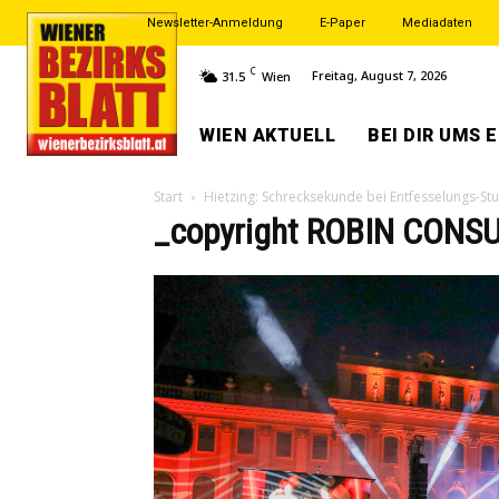
Newsletter-Anmeldung
E-Paper
Mediadaten
C
Freitag, August 7, 2026
31.5
Wien
WIEN AKTUELL
BEI DIR UMS 
Start
Hietzing: Schrecksekunde bei Entfesselungs-Stu
_copyright ROBIN CONSU