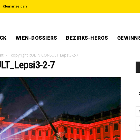
Kleinanzeigen
ECK
WIEN-DOSSIERS
BEZIRKS-HEROS
GEWINNS
nt
_copyright ROBIN CONSULT_Lepsi3-2-7
LT_Lepsi3-2-7