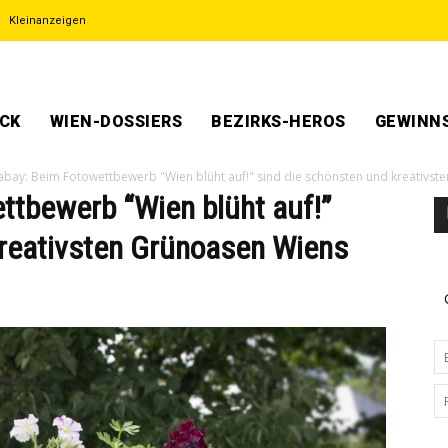
Kleinanzeigen
ECK
WIEN-DOSSIERS
BEZIRKS-HEROS
GEWINNS
xabay: Beim Fotowettbewerb "Wien blüht auf!" sind die schönsten und kreativst
ttbewerb “Wien blüht auf!”
kreativsten Grünoasen Wiens