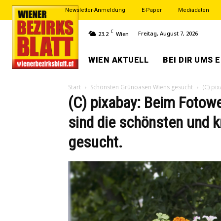
Newsletter-Anmeldung
E-Paper
Mediadaten
C
Freitag, August 7, 2026
23.2
Wien
WIEN AKTUELL
BEI DIR UMS 
Start
Schönsten Grünoasen Wiens gesucht
(C) pi
(C) pixabay: Beim Fotowe
sind die schönsten und 
gesucht.