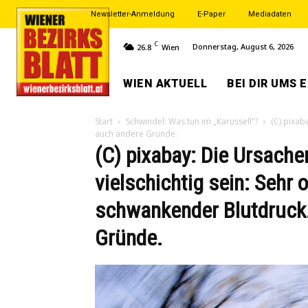
Newsletter-Anmeldung
E-Paper
Mediadaten
C
Donnerstag, August 6, 2026
26.8
Wien
WIEN AKTUELL
BEI DIR UMS 
Start
Schwindel: Was tun im „Karussell“?
(C) pixab
auch andere Gründe.
(C) pixabay: Die Ursach
vielschichtig sein: Sehr o
schwankender Blutdruck.
Gründe.