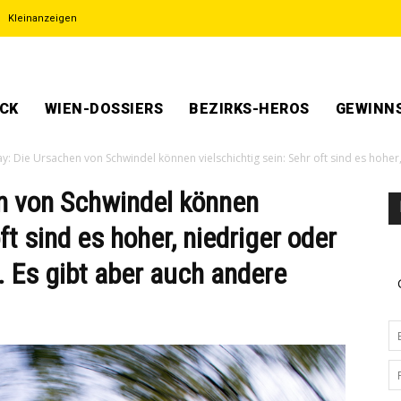
Kleinanzeigen
ECK
WIEN-DOSSIERS
BEZIRKS-HEROS
GEWINNS
ay: Die Ursachen von Schwindel können vielschichtig sein: Sehr oft sind es hohe
en von Schwindel können
ft sind es hoher, niedriger oder
 Es gibt aber auch andere