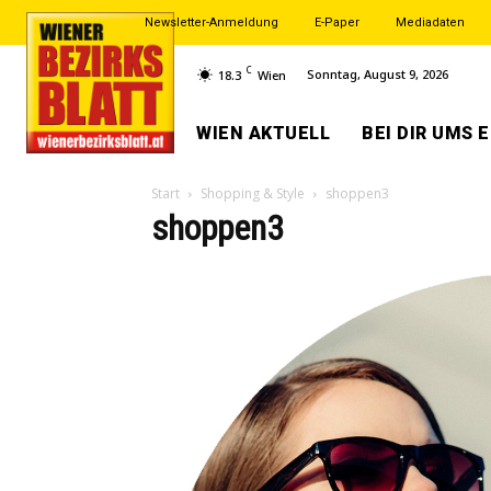
Newsletter-Anmeldung
E-Paper
Mediadaten
C
Sonntag, August 9, 2026
18.3
Wien
WIEN AKTUELL
BEI DIR UMS 
Start
Shopping & Style
shoppen3
shoppen3