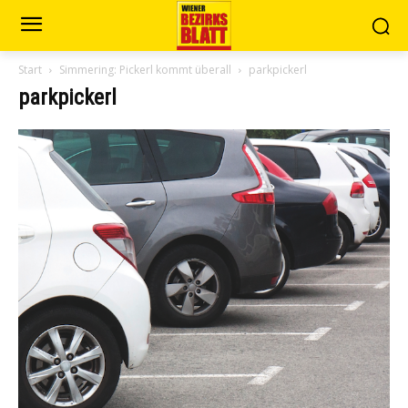
Start
Simmering: Pickerl kommt überall
parkpickerl
parkpickerl