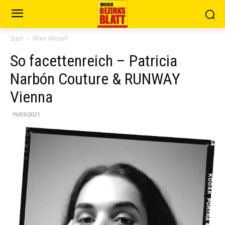
Start
Wien Aktuell
So facettenreich – Patricia
Narbón Couture & RUNWAY
Vienna
19/03/2021