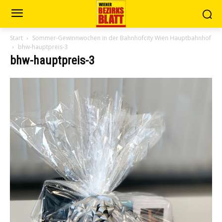
Start
Sommer-Gewinnwochen in der Bahnhofcity Wien Hauptbahnhof
bhw-hauptpreis-3
bhw-hauptpreis-3