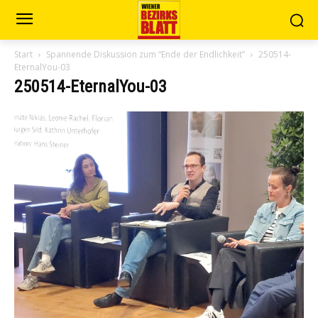
Start
Spannende Diskussion zum “Ende der Endlichkeit”
250514-
EternalYou-03
250514-EternalYou-03