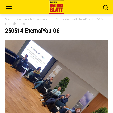
Start
Spannende Diskussion zum “Ende der Endlichkeit”
250514-
EternalYou-06
250514-EternalYou-06