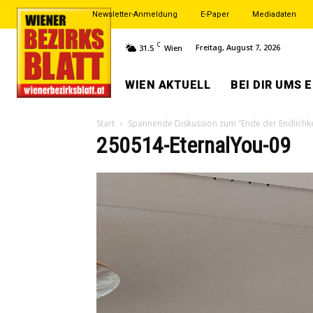
Newsletter-Anmeldung
E-Paper
Mediadaten
C
Freitag, August 7, 2026
31.5
Wien
WIEN AKTUELL
BEI DIR UMS 
Start
Spannende Diskussion zum “Ende der Endlichke
250514-EternalYou-09