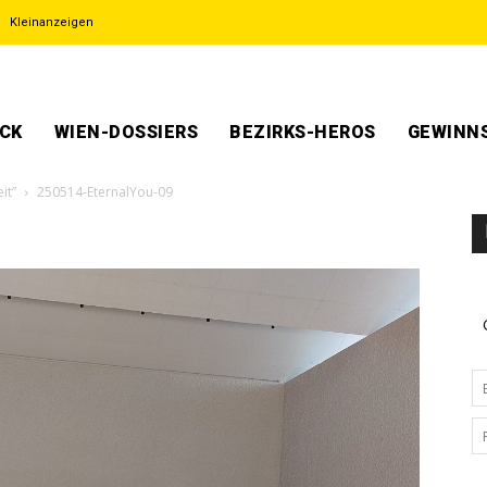
Kleinanzeigen
ECK
WIEN-DOSSIERS
BEZIRKS-HEROS
GEWINNS
it”
250514-EternalYou-09