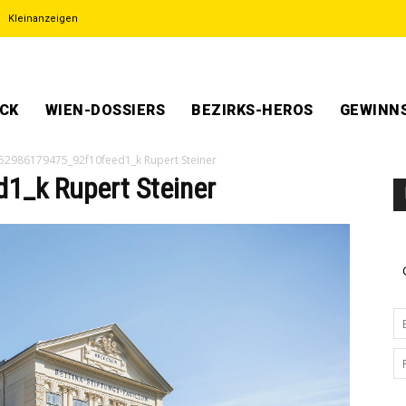
Kleinanzeigen
ECK
WIEN-DOSSIERS
BEZIRKS-HEROS
GEWINNS
52986179475_92f10feed1_k Rupert Steiner
_k Rupert Steiner