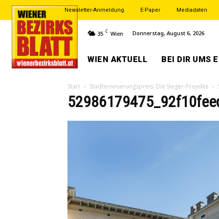
Newsletter-Anmeldung
E-Paper
Mediadaten
C
Donnerstag, August 6, 2026
35
Wien
WIEN AKTUELL
BEI DIR UMS 
Start
Stadterneuerungspreis: Die Sieger-Projekte
52986179475_92f10feed1