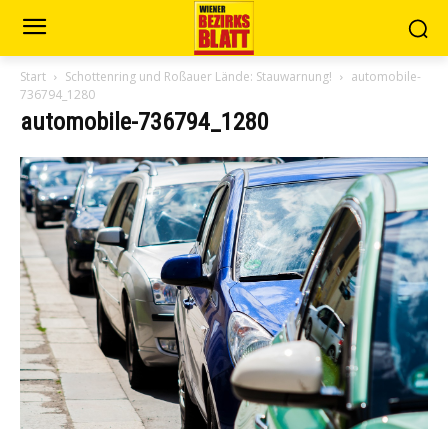
Start
Schottenring und Roßauer Lände: Stauwarnung!
automobile-
736794_1280
automobile-736794_1280