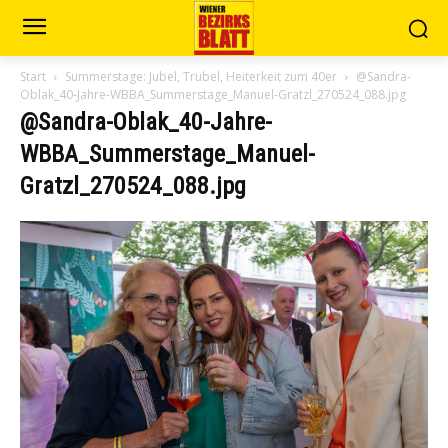
Start
Summerstage: Jubel, Trubel, Heiterkeit zum 40er
@Sandra-
Oblak_40-Jahre-WBBA_Summerstage_Manuel-Gratzl_270524_088.jpg
@Sandra-Oblak_40-Jahre-
WBBA_Summerstage_Manuel-
Gratzl_270524_088.jpg