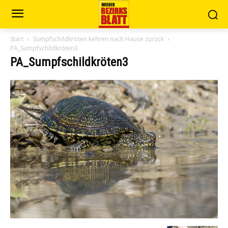
Start
Sumpfschildkröten kehren nach Hause zurück
PA_Sumpfschildkröten3
PA_Sumpfschildkröten3