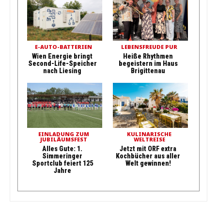
E-AUTO-BATTERIEN
LEBENSFREUDE PUR
Wien Energie bringt
Heiße Rhythmen
Second-Life-Speicher
begeistern im Haus
nach Liesing
Brigittenau
EINLADUNG ZUM
KULINARISCHE
JUBILÄUMSFEST
WELTREISE
Alles Gute: 1.
Jetzt mit ORF extra
Simmeringer
Kochbücher aus aller
Sportclub feiert 125
Welt gewinnen!
Jahre