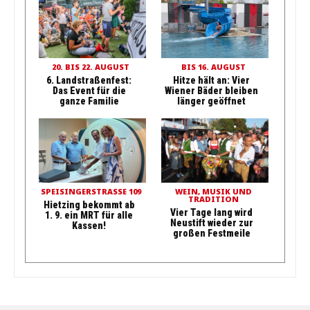
20. BIS 22. AUGUST
BIS 16. AUGUST
6. Landstraßenfest:
Hitze hält an: Vier
Das Event für die
Wiener Bäder bleiben
ganze Familie
länger geöffnet
SPEISINGERSTRASSE 109
WEIN, MUSIK UND
TRADITION
Hietzing bekommt ab
Vier Tage lang wird
1. 9. ein MRT für alle
Neustift wieder zur
Kassen!
großen Festmeile