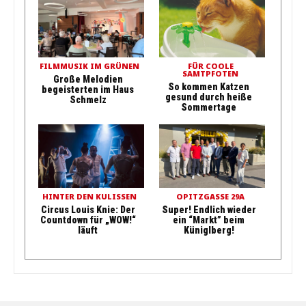
FILMMUSIK IM GRÜNEN
FÜR COOLE
SAMTPFOTEN
Große Melodien
So kommen Katzen
begeisterten im Haus
gesund durch heiße
Schmelz
Sommertage
HINTER DEN KULISSEN
OPITZGASSE 29A
Circus Louis Knie: Der
Super! Endlich wieder
Countdown für „WOW!“
ein “Markt” beim
läuft
Küniglberg!