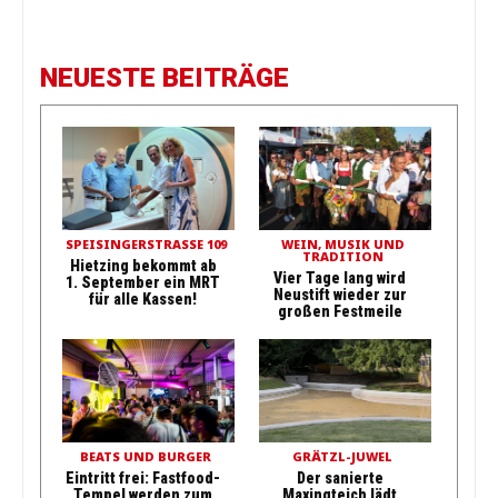
NEUESTE BEITRÄGE
SPEISINGERSTRASSE 109
WEIN, MUSIK UND
TRADITION
Hietzing bekommt ab
Vier Tage lang wird
1. September ein MRT
Neustift wieder zur
für alle Kassen!
großen Festmeile
BEATS UND BURGER
GRÄTZL-JUWEL
Eintritt frei: Fastfood-
Der sanierte
Tempel werden zum
Maxingteich lädt