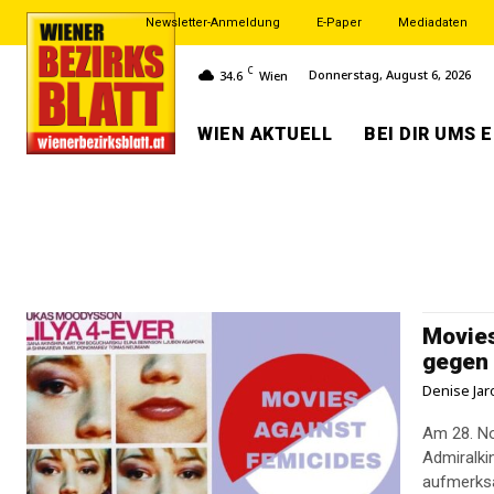
Newsletter-Anmeldung
E-Paper
Mediadaten
C
Donnerstag, August 6, 2026
34.6
Wien
WIEN AKTUELL
BEI DIR UMS 
Movies
gegen
Denise Jar
Am 28. No
Admiralki
aufmerksa