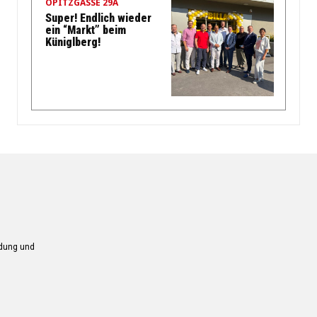
OPITZGASSE 29A
Super! Endlich wieder
ein “Markt” beim
Küniglberg!
ndung und