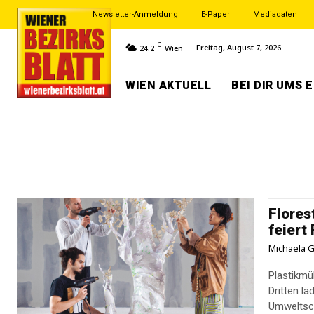
Newsletter-Anmeldung
E-Paper
Mediadaten
C
Freitag, August 7, 2026
24.2
Wien
WIEN AKTUELL
BEI DIR UMS 
Flores
feiert
Michaela G
Plastikmü
Dritten lä
Umweltsch