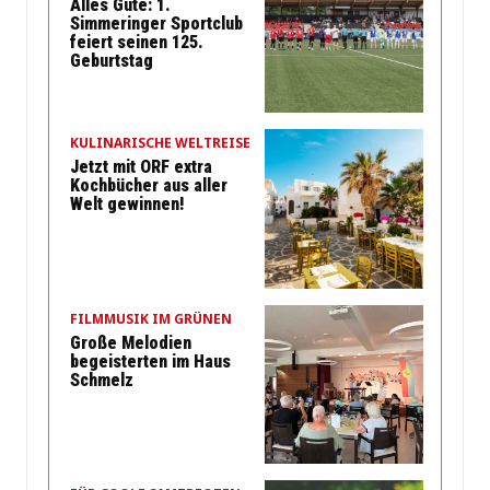
Alles Gute: 1.
Simmeringer Sportclub
feiert seinen 125.
Geburtstag
KULINARISCHE WELTREISE
Jetzt mit ORF extra
Kochbücher aus aller
Welt gewinnen!
FILMMUSIK IM GRÜNEN
Große Melodien
begeisterten im Haus
Schmelz