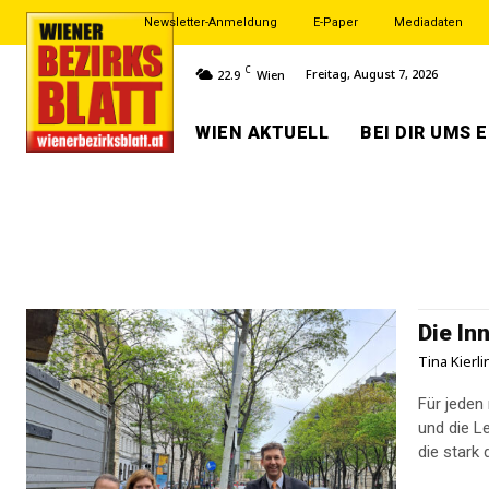
Newsletter-Anmeldung
E-Paper
Mediadaten
C
Freitag, August 7, 2026
22.9
Wien
WIEN AKTUELL
BEI DIR UMS 
Die In
Tina Kierl
Für jeden
und die L
die stark 