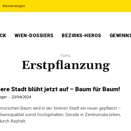
Kleinanzeigen
ECK
WIEN-DOSSIERS
BEZIRKS-HEROS
GEWINNS
TOPIC
Erstpflanzung
nere Stadt blüht jetzt auf – Baum für Baum!
inger
-
22/04/2024
 morschen Baum wird in der Inneren Stadt ein neuer gepflanzt –
ebensqualität somit hochgehalten. Gerade in Zentrumsbezirken,
durch Asphalt...