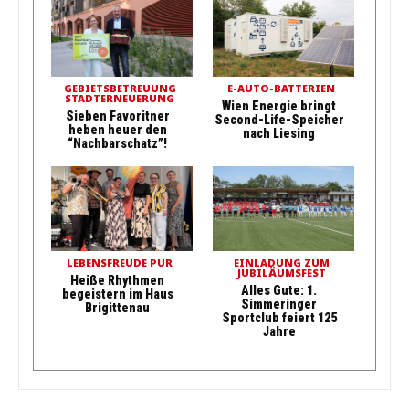
GEBIETSBETREUUNG
E-AUTO-BATTERIEN
STADTERNEUERUNG
Wien Energie bringt
Sieben Favoritner
Second-Life-Speicher
heben heuer den
nach Liesing
“Nachbarschatz”!
LEBENSFREUDE PUR
EINLADUNG ZUM
JUBILÄUMSFEST
Heiße Rhythmen
Alles Gute: 1.
begeistern im Haus
Simmeringer
Brigittenau
Sportclub feiert 125
Jahre