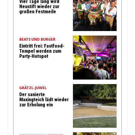
Vier Tage lang wird
Neustift wieder zur
großen Festmeile
BEATS UND BURGER
Eintritt frei: Fastfood-
Tempel werden zum
Party-Hotspot
GRÄTZL-JUWEL
Der sanierte
Maxingteich lädt wieder
zur Erholung ein