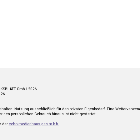
RKSBLATT GmbH 2026
 26
ehalten. Nutzung ausschließlich für den privaten Eigenbedarf. Eine Weiterverwe
r den persönlichen Gebrauch hinaus ist nicht gestattet.
n der
echo medienhaus ges.m.b.h.