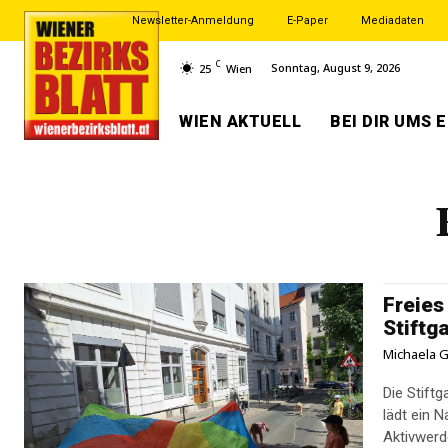
Newsletter-Anmeldung
E-Paper
Mediadaten
C
Sonntag, August 9, 2026
25
Wien
WIEN AKTUELL
BEI DIR UMS 
Freies
Stiftg
Michaela G
Die Stift
lädt ein 
Aktivwerd