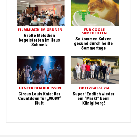
FILMMUSIK IM GRÜNEN
FÜR COOLE
SAMTPFOTEN
Große Melodien
So kommen Katzen
begeisterten im Haus
gesund durch heiße
Schmelz
Sommertage
HINTER DEN KULISSEN
OPITZGASSE 29A
Circus Louis Knie: Der
Super! Endlich wieder
Countdown für „WOW!“
ein “Markt” beim
läuft
Küniglberg!