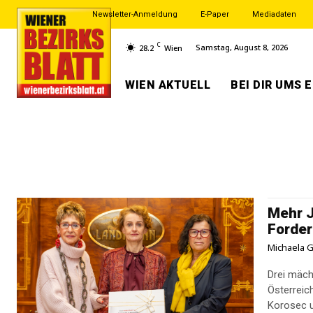
Newsletter-Anmeldung
E-Paper
Mediadaten
C
Samstag, August 8, 2026
28.2
Wien
WIEN AKTUELL
BEI DIR UMS 
Mehr J
Forder
Michaela G
Drei mäch
Österreic
Korosec u