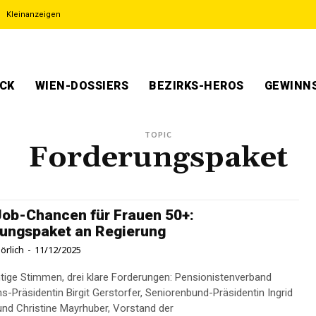
Kleinanzeigen
ECK
WIEN-DOSSIERS
BEZIRKS-HEROS
GEWINNS
TOPIC
Forderungspaket
ob-Chancen für Frauen 50+:
ungspaket an Regierung
örlich
-
11/12/2025
tige Stimmen, drei klare Forderungen: Pensionistenverband
hs-Präsidentin Birgit Gerstorfer, Seniorenbund-Präsidentin Ingrid
nd Christine Mayrhuber, Vorstand der