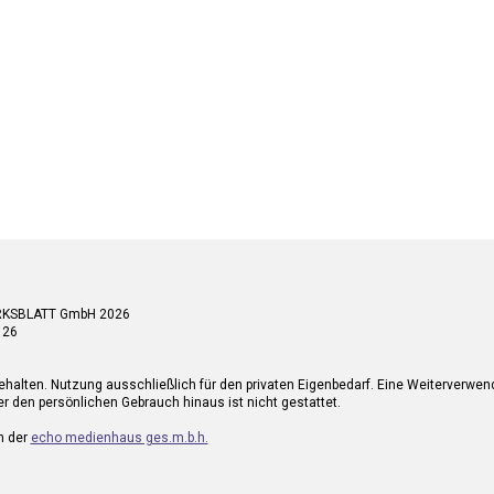
RKSBLATT GmbH 2026
 26
ehalten. Nutzung ausschließlich für den privaten Eigenbedarf. Eine Weiterverwe
r den persönlichen Gebrauch hinaus ist nicht gestattet.
n der
echo medienhaus ges.m.b.h.