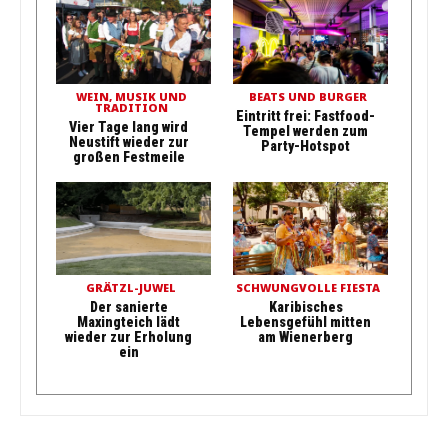
WEIN, MUSIK UND
BEATS UND BURGER
TRADITION
Eintritt frei: Fastfood-
Vier Tage lang wird
Tempel werden zum
Neustift wieder zur
Party-Hotspot
großen Festmeile
GRÄTZL-JUWEL
SCHWUNGVOLLE FIESTA
Der sanierte
Karibisches
Maxingteich lädt
Lebensgefühl mitten
wieder zur Erholung
am Wienerberg
ein