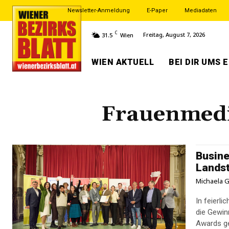
Newsletter-Anmeldung
E-Paper
Mediadaten
C
Freitag, August 7, 2026
31.5
Wien
WIEN AKTUELL
BEI DIR UMS 
Frauenmedi
Busine
Lands
Michaela G
In feierl
die Gewin
Awards ge