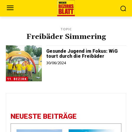
TOPIC
Freibäder Simmering
Gesunde Jugend im Fokus: WiG
tourt durch die Freibäder
30/06/2024
11. BEZIRK
NEUESTE BEITRÄGE