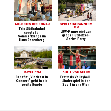
MELODIEN DER DONAU
SPRITZIGE PANNE IM
MQ
Trio Südbahnhof
LKW-Panne wird zur
sorgte für
großen Stibitzer-
Sommerklänge im
Spritz-Party
Haus Rosenberg
MAYERLING
DUELL VOR DER EM
Benefiz: „Vinzirast in
Erstmals Volleyball-
Concert” geht in die
Länderspiel in der
zweite Runde
Sport Arena Wien