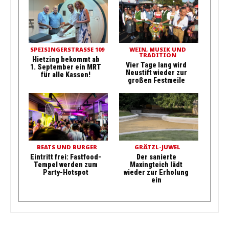
SPEISINGERSTRASSE 109
WEIN, MUSIK UND
TRADITION
Hietzing bekommt ab
Vier Tage lang wird
1. September ein MRT
Neustift wieder zur
für alle Kassen!
großen Festmeile
BEATS UND BURGER
GRÄTZL-JUWEL
Eintritt frei: Fastfood-
Der sanierte
Tempel werden zum
Maxingteich lädt
Party-Hotspot
wieder zur Erholung
ein