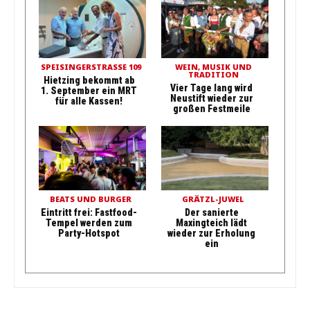
SPEISINGERSTRASSE 109
WEIN, MUSIK UND
TRADITION
Hietzing bekommt ab
Vier Tage lang wird
1. September ein MRT
Neustift wieder zur
für alle Kassen!
großen Festmeile
BEATS UND BURGER
GRÄTZL-JUWEL
Eintritt frei: Fastfood-
Der sanierte
Tempel werden zum
Maxingteich lädt
Party-Hotspot
wieder zur Erholung
ein