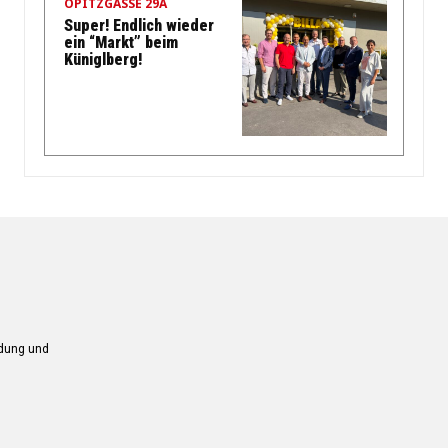
OPITZGASSE 29A
Super! Endlich wieder
ein “Markt” beim
Küniglberg!
ndung und