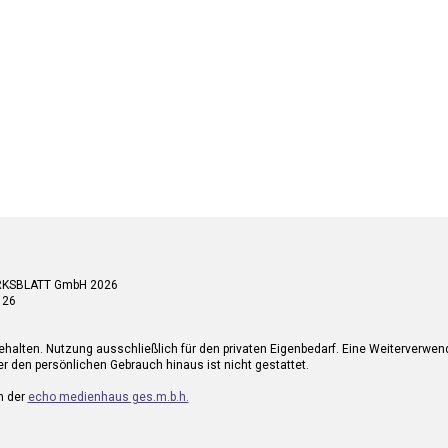
RKSBLATT GmbH 2026
 26
ehalten. Nutzung ausschließlich für den privaten Eigenbedarf. Eine Weiterverwe
r den persönlichen Gebrauch hinaus ist nicht gestattet.
n der
echo medienhaus ges.m.b.h.