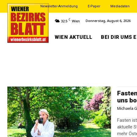
Newsletter-Anmeldung
E-Paper
Mediadaten
C
Donnerstag, August 6, 2026
32.5
Wien
WIEN AKTUELL
BEI DIR UMS 
Fasten
uns b
Michaela G
Fasten ist
aktuelle 
mehr Öste