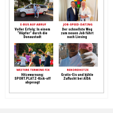
E-BUS AUF ABRUF
JOB-SPEED-DATING
Voller Erfolg: In einem
Der schnellste Weg
“Hüpfer” durch die
zum neuen Job führt
Donaustadt
nach Liesing
WEITERE TERMINE FIX
REKORDHITZE
Hitzewarnung:
Gratis-Eis und kühle
SPORT.PLATZ-Kick-off
Zuflucht bei AÏDA
abgesagt