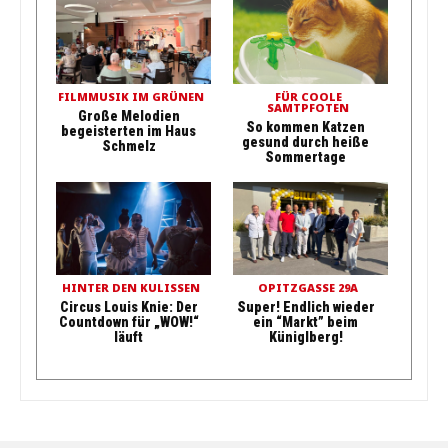
FILMMUSIK IM GRÜNEN
FÜR COOLE
SAMTPFOTEN
Große Melodien
So kommen Katzen
begeisterten im Haus
gesund durch heiße
Schmelz
Sommertage
HINTER DEN KULISSEN
OPITZGASSE 29A
Circus Louis Knie: Der
Super! Endlich wieder
Countdown für „WOW!“
ein “Markt” beim
läuft
Küniglberg!