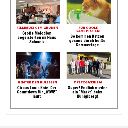
FILMMUSIK IM GRÜNEN
FÜR COOLE
SAMTPFOTEN
Große Melodien
So kommen Katzen
begeisterten im Haus
gesund durch heiße
Schmelz
Sommertage
HINTER DEN KULISSEN
OPITZGASSE 29A
Circus Louis Knie: Der
Super! Endlich wieder
Countdown für „WOW!“
ein “Markt” beim
läuft
Küniglberg!