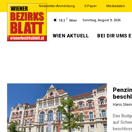
Newsletter-Anmeldung
E-Paper
Mediadaten
C
Sonntag, August 9, 2026
18.3
Wien
WIEN AKTUELL
BEI DIR UMS 
Penzin
besch
Hans Stei
Das Budget
auf Schie
beschloss