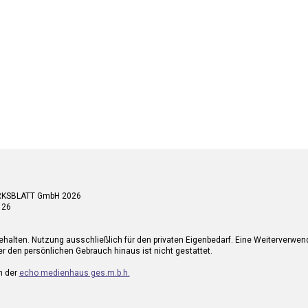
RKSBLATT GmbH 2026
 26
ehalten. Nutzung ausschließlich für den privaten Eigenbedarf. Eine Weiterverwe
r den persönlichen Gebrauch hinaus ist nicht gestattet.
n der
echo medienhaus ges.m.b.h.