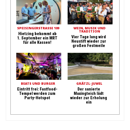
SPEISINGERSTRASSE 109
WEIN, MUSIK UND
TRADITION
Hietzing bekommt ab
Vier Tage lang wird
1. September ein MRT
Neustift wieder zur
für alle Kassen!
großen Festmeile
BEATS UND BURGER
GRÄTZL-JUWEL
Eintritt frei: Fastfood-
Der sanierte
Tempel werden zum
Maxingteich lädt
Party-Hotspot
wieder zur Erholung
ein