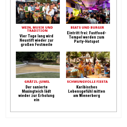
WEIN, MUSIK UND
BEATS UND BURGER
TRADITION
Eintritt frei: Fastfood-
Vier Tage lang wird
Tempel werden zum
Neustift wieder zur
Party-Hotspot
großen Festmeile
GRÄTZL-JUWEL
SCHWUNGVOLLE FIESTA
Der sanierte
Karibisches
Maxingteich lädt
Lebensgefühl mitten
wieder zur Erholung
am Wienerberg
ein